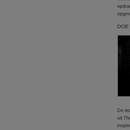
opdra
opgev
DOE 
De red
uit
Th
inspi