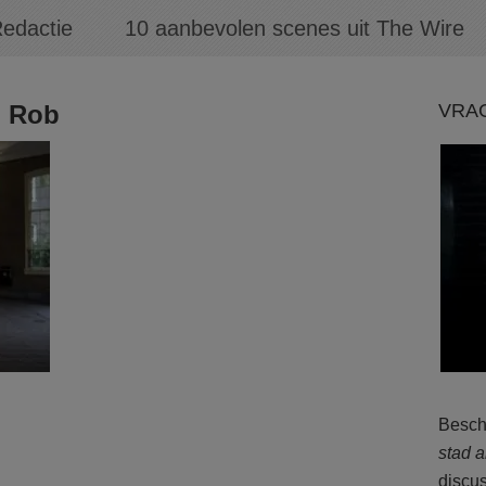
edactie
10 aanbevolen scenes uit The Wire
o Rob
VRA
Besch
stad a
discu