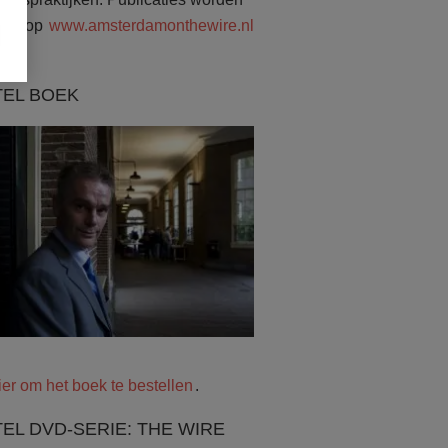
atst op
www.amsterdamonthewire.nl
TEL BOEK
ier om het boek te bestellen
.
EL DVD-SERIE: THE WIRE