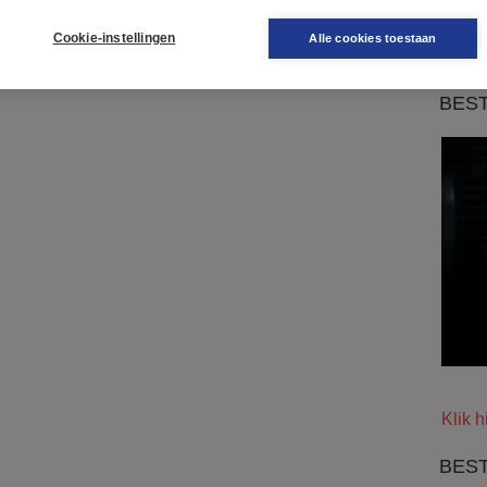
gepla
Cookie-instellingen
Alle cookies toestaan
.
BES
Klik h
BEST